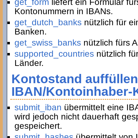
get_form
liefert ein Formular f
Kontonummern in IBANs.
get_dutch_banks
nützlich für e
Banken.
get_swiss_banks
nützlich fürs 
supported_countries
nützlich fü
Länder.
Kontostand auffüllen
IBAN/Kontoinhaber-
submit_iban
übermittelt eine I
wird jedoch nicht dauerhaft ge
gespeichert.
submit_hashes
übermittelt von