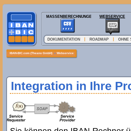
MASSENBERECHNUNGEN
WEBSERVICE
|
|
DOKUMENTATION
ROADMAP
OHNE 
IBAN-BIC.com (Theano GmbH)
»
Webservice
Integration in Ihre P
Sie können den IBAN-Rechner ü