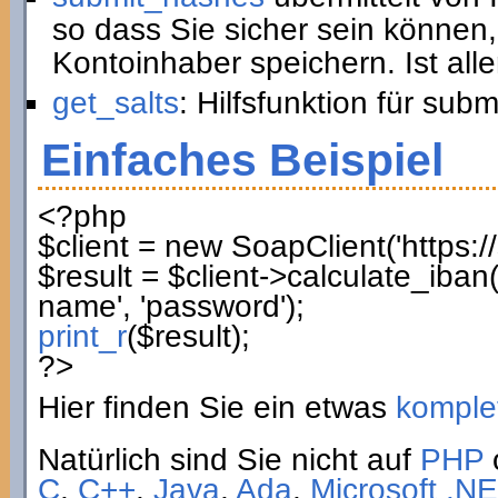
so dass Sie sicher sein können,
Kontoinhaber speichern. Ist all
get_salts
: Hilfsfunktion für sub
Einfaches Beispiel
<?php
$client
=
new
SoapClient
(
'https:
$result
=
$client
->
calculate_iban
name'
,
'password'
)
;
print_r
(
$result
)
;
?>
Hier finden Sie ein etwas
komplet
Natürlich sind Sie nicht auf
PHP
C
,
C++
,
Java
,
Ada
,
Microsoft .NE