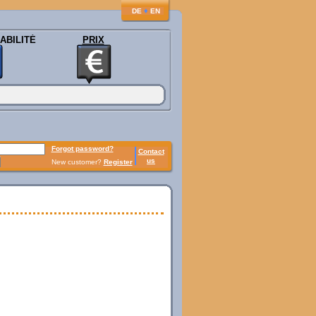
♦
DE
EN
ABILITÉ
PRIX
Forgot password?
Contact
us
New customer?
Register