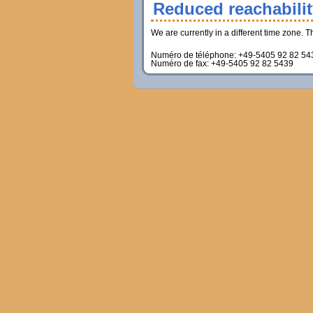
Reduced reachabili
We are currently in a different time zone. 
Numéro de téléphone
: +49-5405 92 82 54
Numéro de fax
: +49-5405 92 82 5439