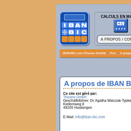
CALCULS EN M
A PROPOS / CO
IBAN-BIC.com (Theano GmbH)
»
Prix
»
A propo
A propos de IBAN 
Ce site est géré par:
Theano GmbH
Geschäftsführer: Dr. Agatha Walczak-Typk
Kiefernweg 8
49205 Hasbergen
E-Mail:
info@iban-bic.com