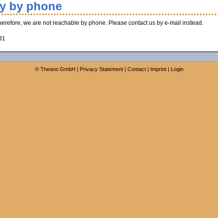
ty by phone
Therefore, we are not reachable by phone. Please contact us by e-mail instead.
31
©
Theano GmbH
|
Privacy Statement
|
Contact
|
Imprint
|
Login