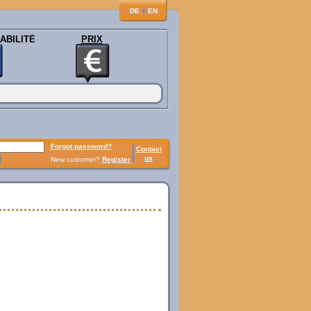
♦
DE
EN
ABILITÉ
PRIX
Forgot password?
Contact
us
New customer?
Register