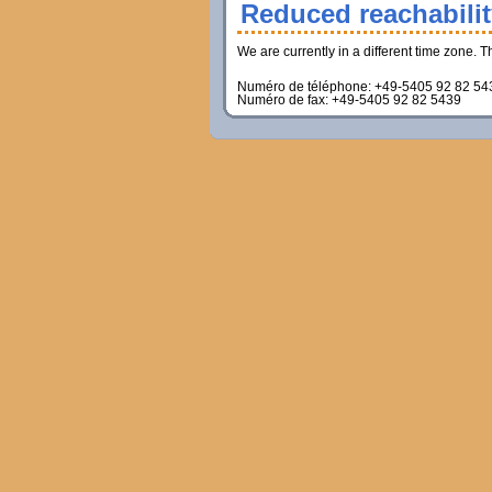
Reduced reachabili
We are currently in a different time zone. 
Numéro de téléphone
: +49-5405 92 82 54
Numéro de fax
: +49-5405 92 82 5439