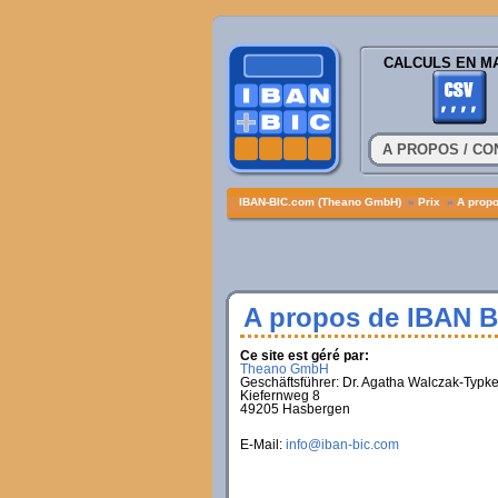
CALCULS EN M
A PROPOS / CO
IBAN-BIC.com (Theano GmbH)
»
Prix
»
A propo
A propos de IBAN 
Ce site est géré par:
Theano GmbH
Geschäftsführer: Dr. Agatha Walczak-Typk
Kiefernweg 8
49205 Hasbergen
E-Mail:
info@iban-bic.com