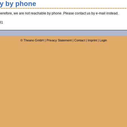
ty by phone
Therefore, we are not reachable by phone. Please contact us by e-mail instead.
31
©
Theano GmbH
|
Privacy Statement
|
Contact
|
Imprint
|
Login