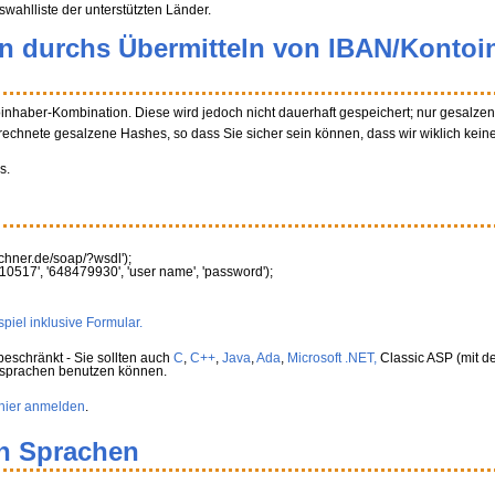
swahlliste der unterstützten Länder.
en durchs Übermitteln von IBAN/Kontoi
oinhaber-Kombination. Diese wird jedoch nicht dauerhaft gespeichert; nur gesalz
rechnete gesalzene Hashes, so dass Sie sicher sein können, dass wir wiklich kein
s.
rechner.de/soap/?wsdl'
)
;
10517'
,
'648479930'
,
'user name'
,
'password'
)
;
piel inklusive Formular.
eschränkt - Sie sollten auch
C
,
C++
,
Java
,
Ada
,
Microsoft .NET,
Classic ASP (mit de
rsprachen benutzen können.
hier anmelden
.
en Sprachen