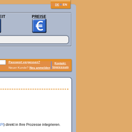
♦
DE
EN
EIT
PREISE
Passwort vergessen?
Kontakt,
Impressum
Neuer Kunde?
Neu anmelden
API
) direkt in Ihre Prozesse integrieren.