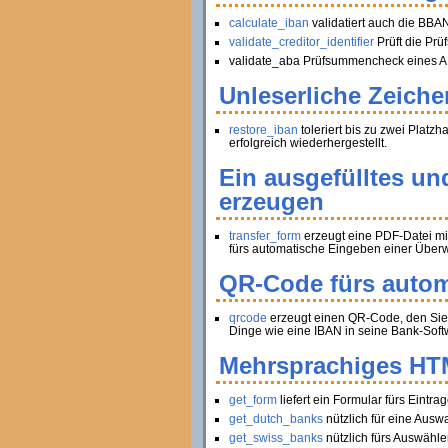
calculate_iban
validatiert auch die BBA
validate_creditor_identifier
Prüft die Pr
validate_aba Prüfsummencheck eines AB
Unleserliche Zeiche
restore_iban
toleriert bis zu zwei Platz
erfolgreich wiederhergestellt.
Ein ausgefülltes un
erzeugen
transfer_form
erzeugt eine PDF-Datei mi
fürs automatische Eingeben einer Über
QR-Code fürs autom
qrcode
erzeugt einen QR-Code, den Sie 
Dinge wie eine IBAN in seine Bank-Soft
Mehrsprachiges HT
get_form
liefert ein Formular fürs Ein
get_dutch_banks
nützlich für eine Ausw
get_swiss_banks
nützlich fürs Auswähle