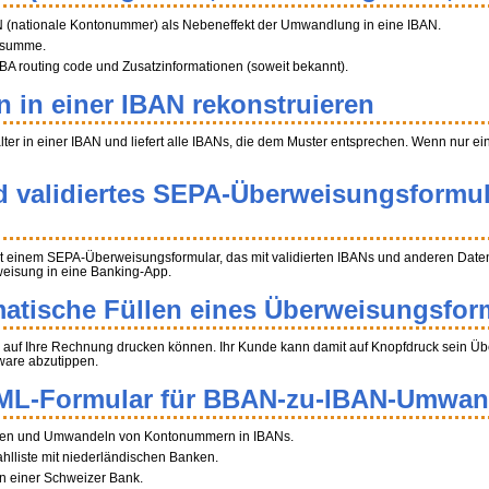
N (nationale Kontonummer) als Nebeneffekt der Umwandlung in eine IBAN.
üfsumme.
A routing code und Zusatzinformationen (soweit bekannt).
n in einer IBAN rekonstruieren
halter in einer IBAN und liefert alle IBANs, die dem Muster entsprechen. Wenn nur e
d validiertes SEPA-Überweisungsformul
t einem SEPA-Überweisungsformular, das mit validierten IBANs und anderen Daten 
weisung in eine Banking-App.
atische Füllen eines Überweisungsfor
auf Ihre Rechnung drucken können. Ihr Kunde kann damit auf Knopfdruck sein Über
ware abzutippen.
ML-Formular für BBAN-zu-IBAN-Umwa
tragen und Umwandeln von Kontonummern in IBANs.
ahlliste mit niederländischen Banken.
n einer Schweizer Bank.