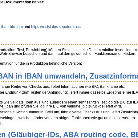
die
Dokumentation
ist hier:
s.iban-bic.com
und
https://reststatus.sepatools.eu/
Produktion, Test, Entwicklung) können Sie die aktuelle Dokumentation lesen, indem
m Web-Browser besuchen und dann auf den gewünschten Funktionsnamen klicken.
ation für die in Produktion befindliche Version:
BBAN in IBAN umwandeln, Zusatzinforma
ne lange Reihe von Checks aus, liefert Informationen wie BIC, Bankname etc.
r Endpunkt zum Testen der Anbindung; liefert immer dasselbe Ergebnis einer IB
ks wie validate_iban aus, und außerdem einen sehr sanften Test, ob die BIC zur I
ate_iban und prüfen Sie, ob Ihre BIC von validate_bic zurückgeliefert wird.
 nationale Kontonummer in IBAN um, führt diverse Checks aus und liefert Zusatzinf
hschlagen, welche Länder von den obigen Funktionen wie gut unterstützt werden.
che
n (Gläubiger-IDs, ABA routing code, B