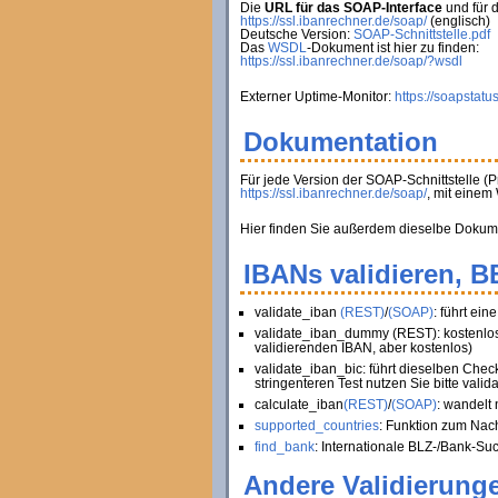
Die
URL für das SOAP-Interface
und für 
https://ssl.ibanrechner.de/soap/
(englisch)
Deutsche Version:
SOAP-Schnittstelle.pdf
Das
WSDL
-Dokument ist hier zu finden:
https://ssl.ibanrechner.de/soap/?wsdl
Externer Uptime-Monitor:
https://soapstatu
Dokumentation
Für jede Version der SOAP-Schnittstelle (
https://ssl.ibanrechner.de/soap/
, mit eine
Hier finden Sie außerdem dieselbe Dokument
IBANs validieren, 
validate_iban
(REST)
/
(SOAP)
: führt ei
validate_iban_dummy (REST): kostenlose
validierenden IBAN, aber kostenlos)
validate_iban_bic: führt dieselben Chec
stringenteren Test nutzen Sie bitte valid
calculate_iban
(REST)
/
(SOAP)
: wandelt
supported_countries
: Funktion zum Nac
find_bank
: Internationale BLZ-/Bank-Su
Andere Validierunge