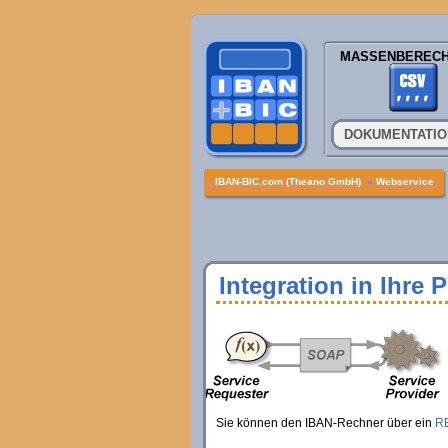
MASSENBEREC
DOKUMENTATI
IBAN-BIC.com (Theano GmbH)
»
Webservice
Integration in Ihre 
Sie können den IBAN-Rechner über ein
R