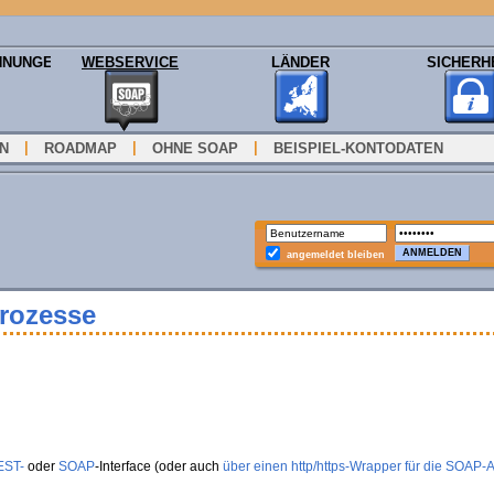
HNUNGEN
WEBSERVICE
LÄNDER
SICHERH
|
|
|
ON
ROADMAP
OHNE SOAP
BEISPIEL-KONTODATEN
angemeldet bleiben
Prozesse
EST-
oder
SOAP
-Interface (oder auch
über einen http/https-Wrapper für die SOAP-