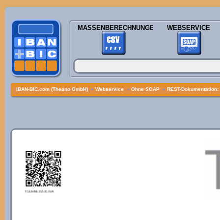
MASSENBERECHNUNGEN
WEBSERVICE
IBAN-BIC.com (Theano GmbH)
»
Webservice
»
Ohne SOAP
»
REST-Dokumentation: