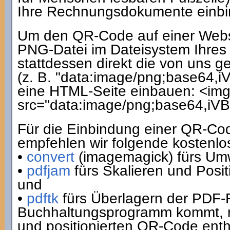
Ihre Rechnungsdokumente einbi
Um den QR-Code auf einer Webs
PNG-Datei im Dateisystem Ihres
stattdessen direkt die von uns g
(z. B. "data:image/png;base64,
eine HTML-Seite einbauen: <img
src="data:image/png;base64,i
Für die Einbindung einer QR-C
empfehlen wir folgende kostenl
•
convert
(imagemagick) fürs U
•
pdfjam
fürs Skalieren und Posit
und
•
pdftk
fürs Überlagern der PDF-
Buchhaltungsprogramm kommt, mi
und positionierten QR-Code enth